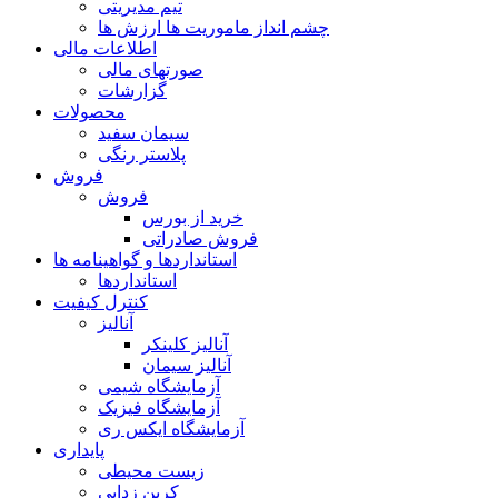
تیم مدیریتی
چشم انداز ماموریت ها ارزش ها
اطلاعات مالی
صورتهای مالی
گزارشات
محصولات
سیمان سفید
پلاستر رنگی
فروش
فروش
خرید از بورس
فروش صادراتی
استانداردها و گواهینامه ها
استانداردها
کنترل کیفیت
آنالیز
آنالیز کلینکر
آنالیز سیمان
آزمایشگاه شیمی
آزمایشگاه فیزیک
آزمایشگاه ایکس ری
پایداری
زیست محیطی
کربن زدایی