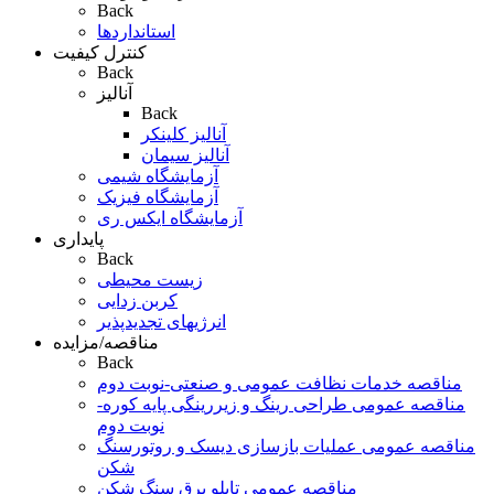
Back
استانداردها
کنترل کیفیت
Back
آنالیز
Back
آنالیز کلینکر
آنالیز سیمان
آزمایشگاه شیمی
آزمایشگاه فیزیک
آزمایشگاه ایکس ری
پایداری
Back
زیست محیطی
کربن زدایی
انرژیهای تجدیدپذیر
مناقصه/مزایده
Back
مناقصه خدمات نظافت عمومی و صنعتی-نوبت دوم
مناقصه عمومی طراحی رینگ و زیررینگی پایه کوره-
نوبت دوم
مناقصه عمومی عملیات بازسازی دیسک و روتورسنگ
شکن
مناقصه عمومی تابلو برق سنگ شکن