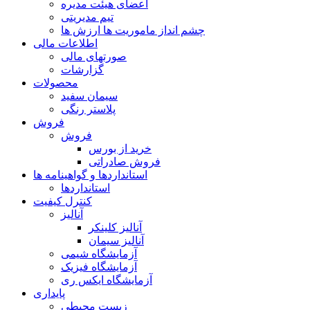
اعضای هیئت مدیره
تیم مدیریتی
چشم انداز ماموریت ها ارزش ها
اطلاعات مالی
صورتهای مالی
گزارشات
محصولات
سیمان سفید
پلاستر رنگی
فروش
فروش
خرید از بورس
فروش صادراتی
استانداردها و گواهینامه ها
استانداردها
کنترل کیفیت
آنالیز
آنالیز کلینکر
آنالیز سیمان
آزمایشگاه شیمی
آزمایشگاه فیزیک
آزمایشگاه ایکس ری
پایداری
زیست محیطی