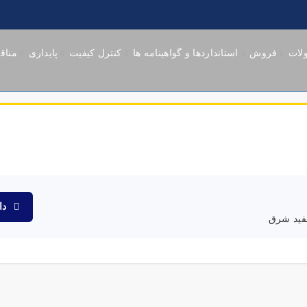
لات
فروش
استانداردها و گواهینامه ها
کنترل کیفیت
پایداری
مناق
دان
فید شرق