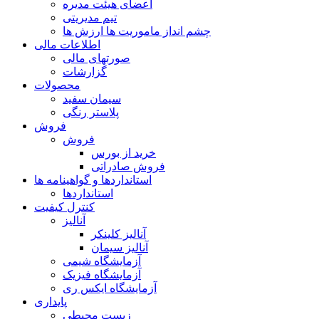
اعضای هیئت مدیره
تیم مدیریتی
چشم انداز ماموریت ها ارزش ها
اطلاعات مالی
صورتهای مالی
گزارشات
محصولات
سیمان سفید
پلاستر رنگی
فروش
فروش
خرید از بورس
فروش صادراتی
استانداردها و گواهینامه ها
استانداردها
کنترل کیفیت
آنالیز
آنالیز کلینکر
آنالیز سیمان
آزمایشگاه شیمی
آزمایشگاه فیزیک
آزمایشگاه ایکس ری
پایداری
زیست محیطی