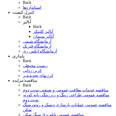
Back
استانداردها
کنترل کیفیت
Back
آنالیز
Back
آنالیز کلینکر
آنالیز سیمان
آزمایشگاه شیمی
آزمایشگاه فیزیک
آزمایشگاه ایکس ری
پایداری
Back
زیست محیطی
کربن زدایی
انرژیهای تجدیدپذیر
مناقصه/مزایده
Back
مناقصه خدمات نظافت عمومی و صنعتی-نوبت دوم
مناقصه عمومی طراحی رینگ و زیررینگی پایه کوره-
نوبت دوم
مناقصه عمومی عملیات بازسازی دیسک و روتورسنگ
شکن
مناقصه عمومی تابلو برق سنگ شکن