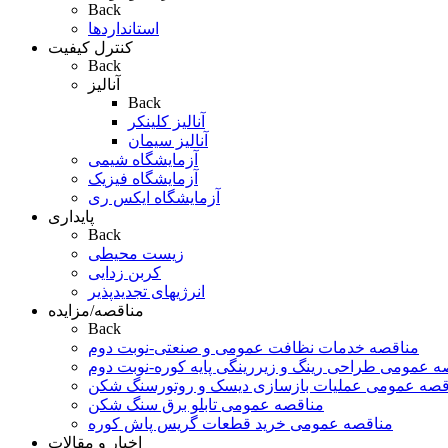
Back
استانداردها
کنترل کیفیت
Back
آنالیز
Back
آنالیز کلینکر
آنالیز سیمان
آزمایشگاه شیمی
آزمایشگاه فیزیک
آزمایشگاه ایکس ری
پایداری
Back
زیست محیطی
کربن زدایی
انرژیهای تجدیدپذیر
مناقصه/مزایده
Back
مناقصه خدمات نظافت عمومی و صنعتی-نوبت دوم
ه عمومی طراحی رینگ و زیررینگی پایه کوره-نوبت دوم
قصه عمومی عملیات بازسازی دیسک و روتورسنگ شکن
مناقصه عمومی تابلو برق سنگ شکن
مناقصه عمومی خرید قطعات گریس پاش کوره
اخبار و مقالات