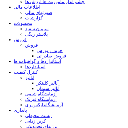
چشم انداز ماموریت ها ارزش ها
اطلاعات مالی
صورتهای مالی
گزارشات
محصولات
سیمان سفید
پلاستر رنگی
فروش
فروش
خرید از بورس
فروش صادراتی
استانداردها و گواهینامه ها
استانداردها
کنترل کیفیت
آنالیز
آنالیز کلینکر
آنالیز سیمان
آزمایشگاه شیمی
آزمایشگاه فیزیک
آزمایشگاه ایکس ری
پایداری
زیست محیطی
کربن زدایی
انرژیهای تجدیدپذیر