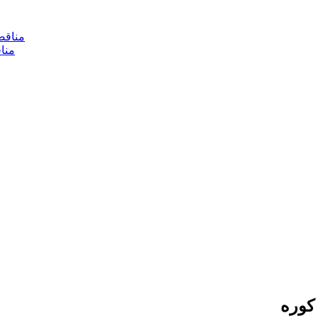
مناقص
منا
کوره