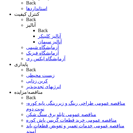
Back
استانداردها
کنترل کیفیت
Back
آنالیز
Back
آنالیز کلینکر
آنالیز سیمان
آزمایشگاه شیمی
آزمایشگاه فیزیک
آزمایشگاه ایکس ری
پایداری
Back
زیست محیطی
کربن زدایی
انرژیهای تجدیدپذیر
مناقصه/مزایده
Back
مناقصه عمومی طراحی رینگ و زیررینگی پایه کوره-
نوبت دوم
مناقصه عمومی تابلو برق سنگ شکن
مناقصه عمومی خرید قطعات گریس پاش کوره
مناقصه عمومی خدمات تعمیر و تعویض قطعات باند
آموند