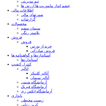
تیم مدیریتی
چشم انداز ماموریت ها ارزش ها
اطلاعات مالی
صورتهای مالی
گزارشات
محصولات
سیمان سفید
پلاستر رنگی
فروش
فروش
خرید از بورس
فروش صادراتی
استانداردها و گواهینامه ها
استانداردها
کنترل کیفیت
آنالیز
آنالیز کلینکر
آنالیز سیمان
آزمایشگاه شیمی
آزمایشگاه فیزیک
آزمایشگاه ایکس ری
پایداری
زیست محیطی
کربن زدایی