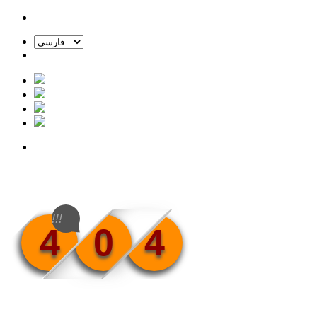
!!!
4
0
4