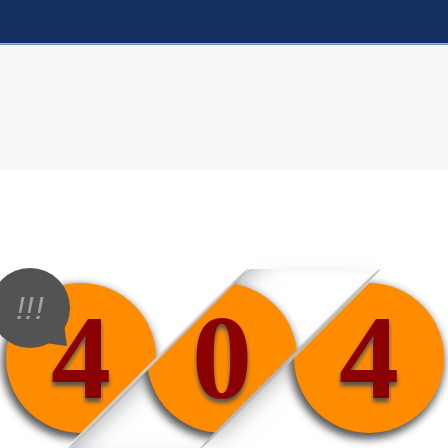
!!!
4
0
4