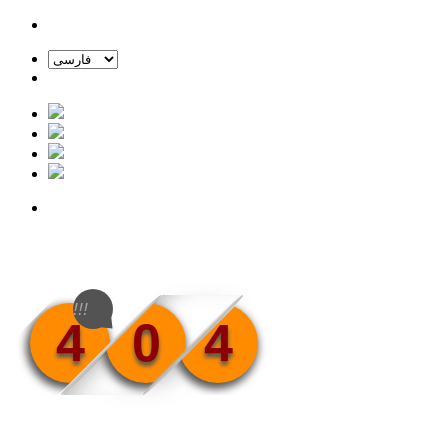
!!!
4
0
4