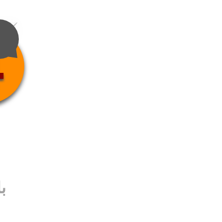
4
ب
ب