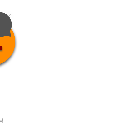
4
ب
ب