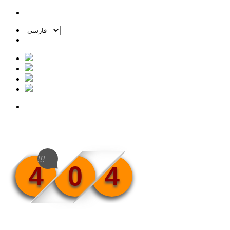
!!!
4
0
4