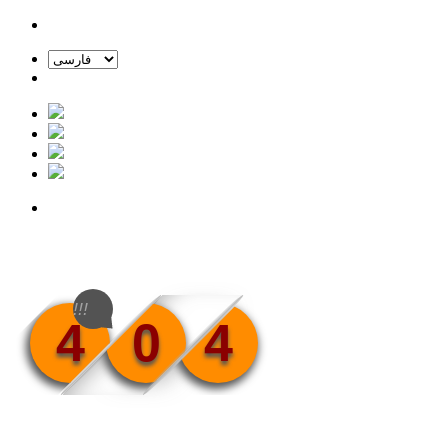
!!!
4
0
4