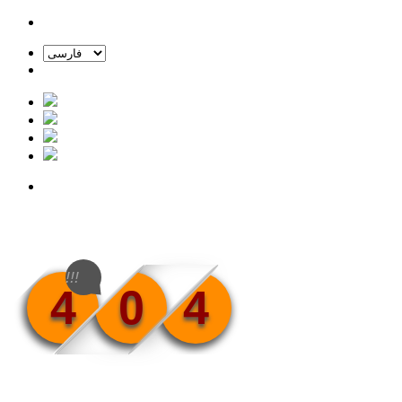
!!!
4
0
4