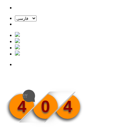
!!!
4
0
4