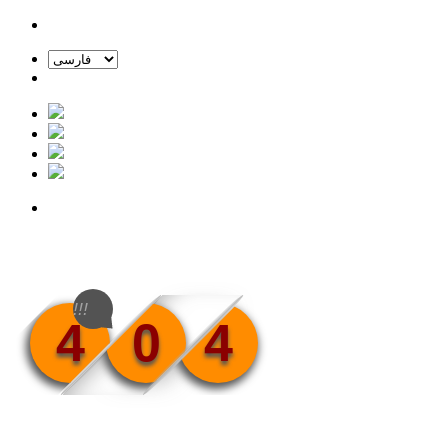
!!!
4
0
4