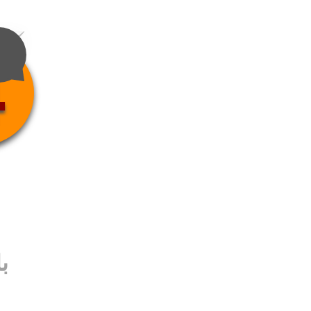
4
ب
ب