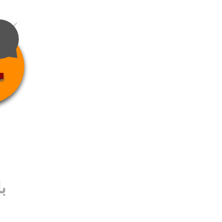
4
ب
ب