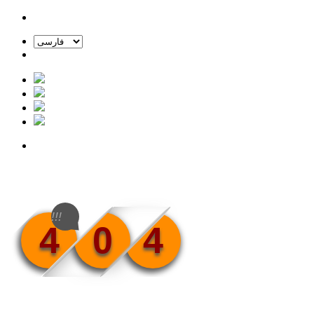
!!!
4
0
4