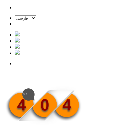
!!!
4
0
4