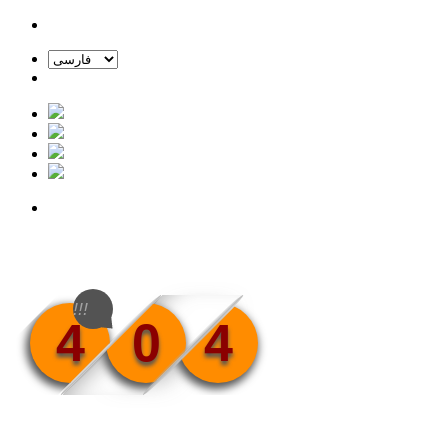
!!!
4
0
4