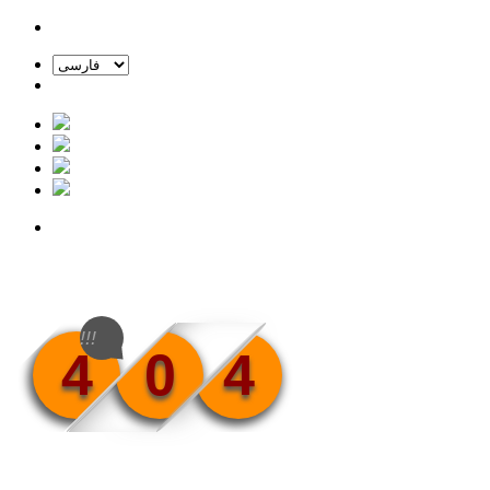
!!!
4
0
4