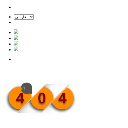
!!!
4
0
4