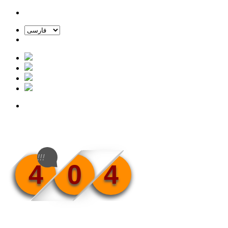
!!!
4
0
4