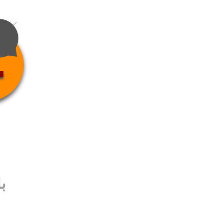
4
ب
ب