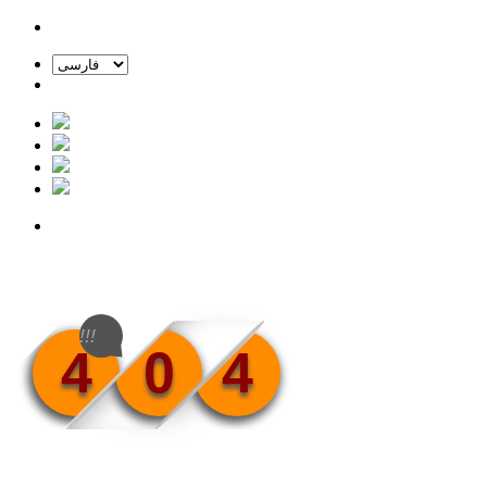
!!!
4
0
4