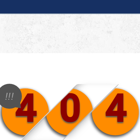
4
0
4
!!!