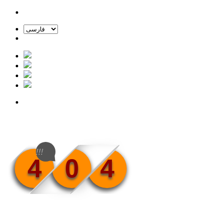
!!!
4
0
4