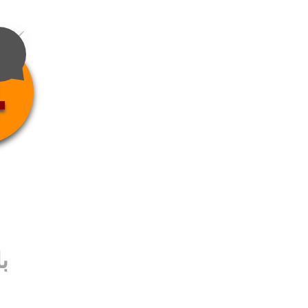
4
ب
ب