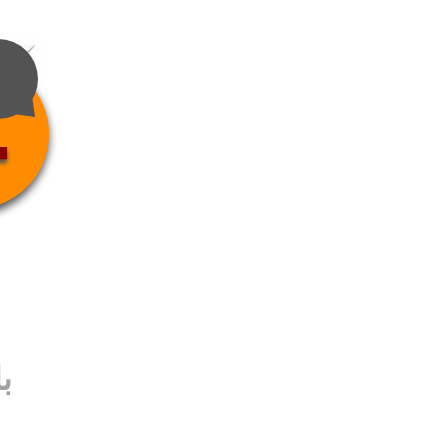
4
ب
ب