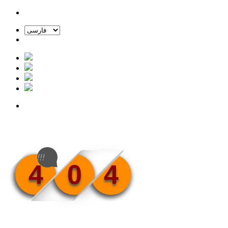
!!!
4
0
4