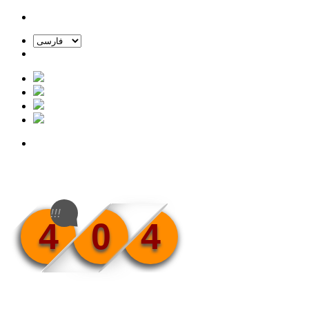
!!!
4
0
4