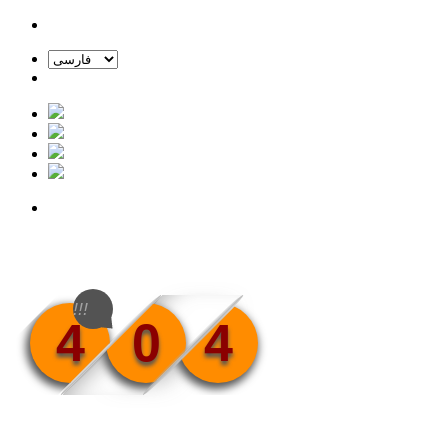
!!!
4
0
4