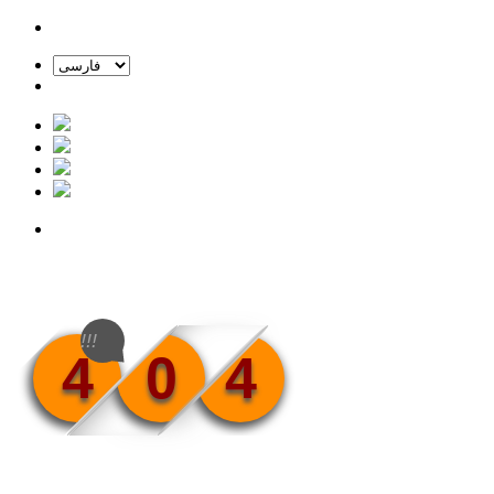
!!!
4
0
4