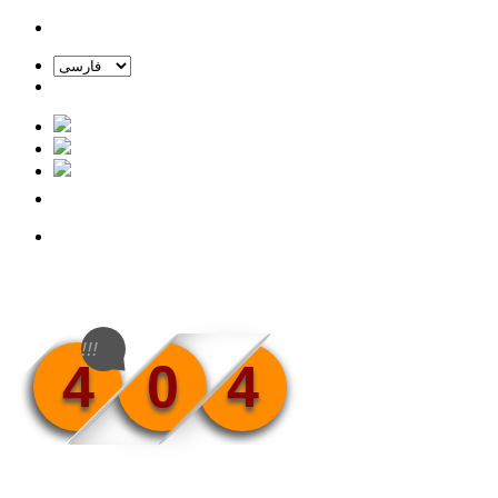
!!!
4
0
4