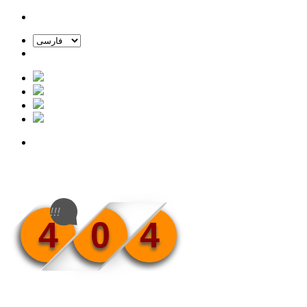
!!!
4
0
4