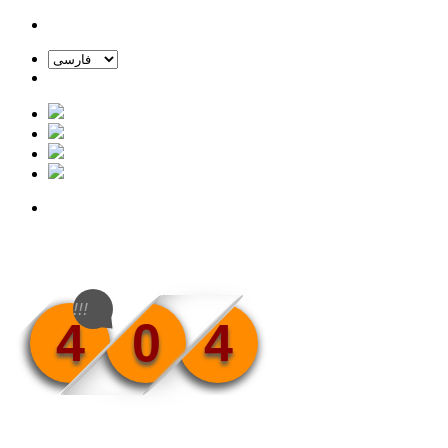
!!!
4
0
4