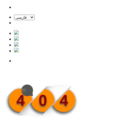
!!!
4
0
4