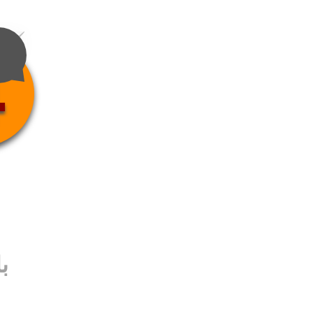
4
ب
ب