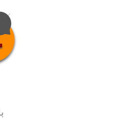
4
ب
ب