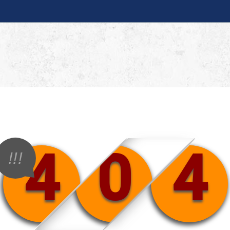
4
0
4
!!!