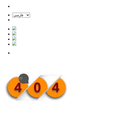
!!!
4
0
4