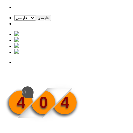
فارسی
!!!
4
0
4