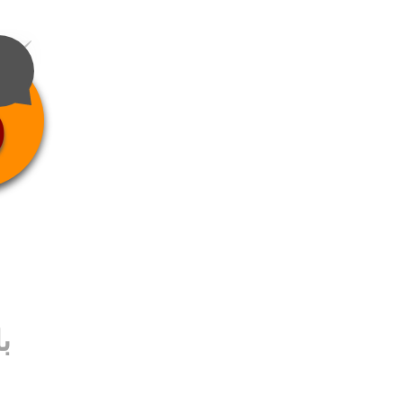
4
ب
ب