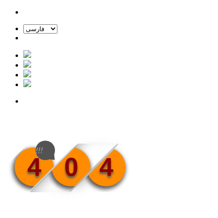
!!!
4
0
4