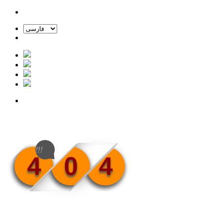
!!!
4
0
4