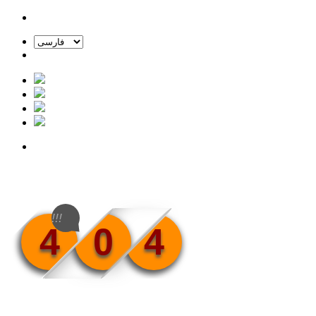
!!!
4
0
4