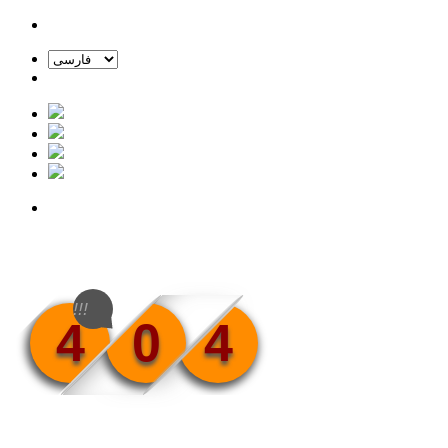
!!!
4
0
4