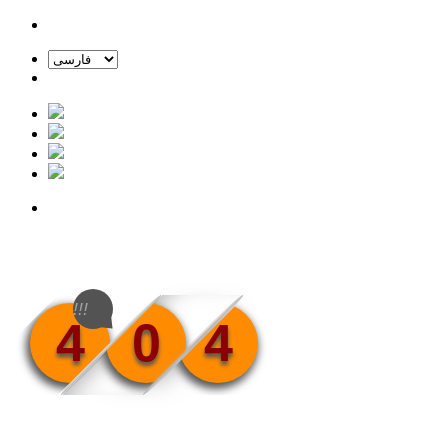
!!!
4
0
4