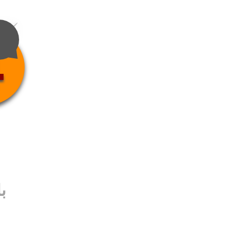
4
ب
ب